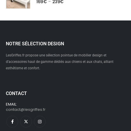
169
€
239
€
–
NOTRE SÉLECTION DESIGN
LesGriffes.fr propose une sélection pointue de mobilier design et
d’accessoires haut de gamme dédiés aux chiens et aux chats, alliant
esthétisme et confort.
CONTACT
EMAIL:
contact@lesgriffes.fr