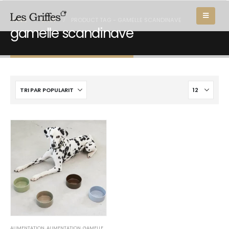
HOME
SHOP
PRODUCT TAG -
GAMELLE SCANDINAVE
gamelle scandinave
ALIMENTATION
,
ALIMENTATION
,
GAMELLES
,
GAMELLES
,
LA COLLECTION CHAT
,
LA COLLECTION CHI