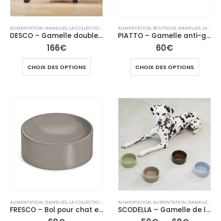
ALIMENTATION
,
GAMELLES
,
LA COLLECTION CHAT
ALIMENTATION
,
BOUTIQUE
,
GAMELLES
,
LA COLLECTION CHAT
DESCO – Gamelle double surélevée pour chat
PIATTO – Gamelle anti-glouton en porcelaine élégante
166
€
60
€
CHOIX DES OPTIONS
CHOIX DES OPTIONS
ALIMENTATION
,
GAMELLES
,
LA COLLECTION CHAT
ALIMENTATION
,
ALIMENTATION
,
GAMELLES
,
GAM
FRESCO – Bol pour chat en porcelaine
SCODELLA – Gamelle de luxe pour chien et chat