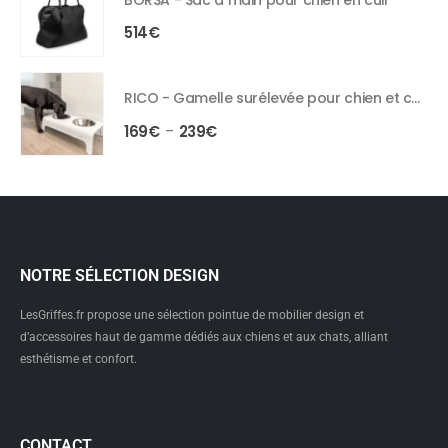
514
€
RICO - Gamelle surélevée pour chien et chat
169
€
239
€
–
NOTRE SÉLECTION DESIGN
LesGriffes.fr propose une sélection pointue de mobilier design et
d’accessoires haut de gamme dédiés aux chiens et aux chats, alliant
esthétisme et confort.
CONTACT