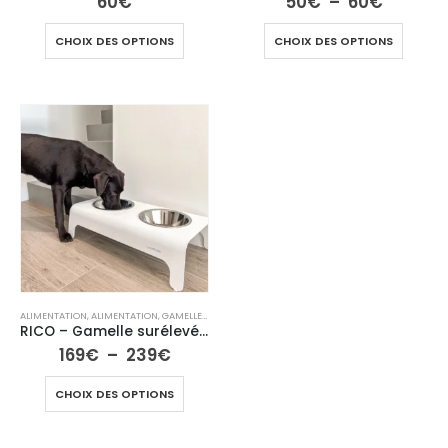
60
€
50
€
–
60
€
CHOIX DES OPTIONS
CHOIX DES OPTIONS
ALIMENTATION
,
ALIMENTATION
,
GAMELLES
,
GAMELLES
,
LA COLLECTION CHAT
,
LA COLLECTION CHI
RICO – Gamelle surélevée pour chien et chat
169
€
–
239
€
CHOIX DES OPTIONS