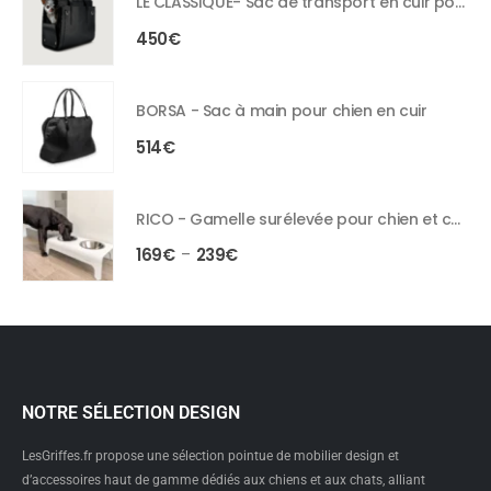
LE CLASSIQUE- Sac de transport en cuir pour chien
450
€
BORSA - Sac à main pour chien en cuir
514
€
RICO - Gamelle surélevée pour chien et chat
169
€
239
€
–
NOTRE SÉLECTION DESIGN
LesGriffes.fr propose une sélection pointue de mobilier design et
d’accessoires haut de gamme dédiés aux chiens et aux chats, alliant