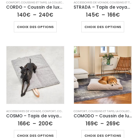
CONFORT
,
COUSSINS ET TAPIS
,
LA COLLECTION CHIEN
ACCESSOIRES DE VOYAGE
,
COUSSINS ET TAPIS
,
CORDO – Coussin de luxe pour chien
STRADA – Tapis de voyage haut de gamme pour chien
140
€
–
240
€
145
€
–
166
€
CHOIX DES OPTIONS
CHOIX DES OPTIONS
ACCESSOIRES DE VOYAGE
,
CONFORT
,
COUSSINS ET TAPIS
CONFORT
,
LA COLLECTION CHIEN
,
COUSSINS ET TAPIS
,
,
LA COLLECTION CHIEN
VOYAGE & TRAN
COSMO – Tapis de voyage bouclé
COMODO – Coussin de luxe pour chien
166
€
–
200
€
169
€
–
269
€
CHOIX DES OPTIONS
CHOIX DES OPTIONS