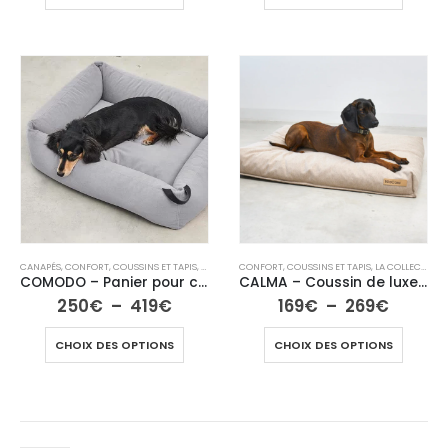
CANAPÉS
,
CONFORT
,
COUSSINS ET TAPIS
,
LA COLLECTION CHIEN
CONFORT
,
COUSSINS ET TAPIS
,
LITS
,
NON CLASSÉ
,
LA COLLECTION CHIEN
,
PANIERS
COMODO – Panier pour chien
CALMA – Coussin de luxe pour chien
250
€
–
419
€
169
€
–
269
€
CHOIX DES OPTIONS
CHOIX DES OPTIONS