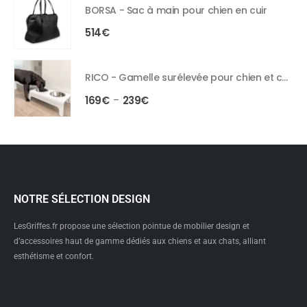
BORSA - Sac à main pour chien en cuir
514
€
RICO - Gamelle surélevée pour chien et chat
169
€
239
€
–
NOTRE SÉLECTION DESIGN
LesGriffes.fr propose une sélection pointue de mobilier design et
d’accessoires haut de gamme dédiés aux chiens et aux chats, alliant
esthétisme et confort.