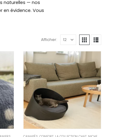
es naturelles — nos
er en évidence. Vous
Afficher:
IERS ET CORBEILLES
CANAPÉS
,
CONFORT
,
LA COLLECTION CHAT
,
NICHES
,
PANIERS ET CORBEILLES