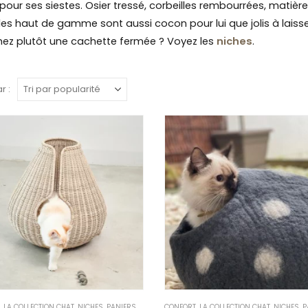
pour ses siestes. Osier tressé, corbeilles rembourrées, matièr
s haut de gamme sont aussi cocon pour lui que jolis à laiss
hez plutôt une cachette fermée ? Voyez les
niches
.
r :
,
LA COLLECTION CHAT
,
NICHES
,
PANIERS ET CORBEILLES
CONFORT
,
LA COLLECTION CHAT
,
NICHES
,
PAN