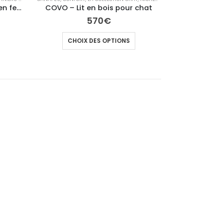
Cocon à Pois – Niche cave en feutre
COVO – Lit en bois pour chat
570
€
CHOIX DES OPTIONS