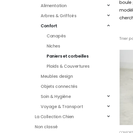
boule 
Alimentation
modèle
Arbres & Griffoirs
cherc
Confort
Canapés
Trier pa
Niches
Paniers et corbeilles
Plaids & Couvertures
Meubles design
Objets connectés
Soin & Hygiène
Voyage & Transport
La Collection Chien
Non classé
CONFORT