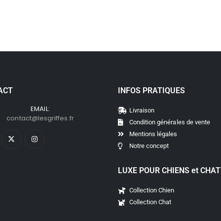
RICO - Gamelle surélevée pour chien et chat
169
€
239
€
–
ACT
INFOS PRATIQUES
EMAIL:
Livraison
contact@lesgriffes.fr
Condition générales de vente
Mentions légales
Notre concept
LUXE POUR CHIENS et CHA
Collection Chien
Collection Chat