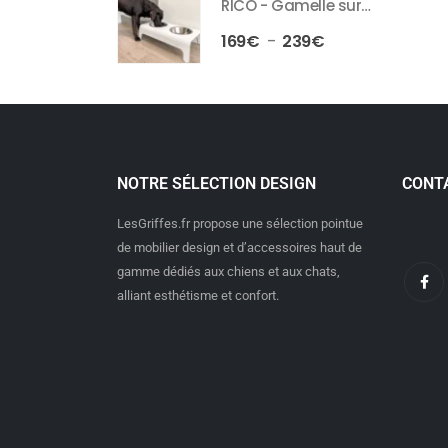
RICO - Gamelle surélevée pour chien et chat
169
€
239
€
–
NOTRE SÉLECTION DESIGN
CONT
LesGriffes.fr propose une sélection pointue
de mobilier design et d’accessoires haut de
gamme dédiés aux chiens et aux chats,
alliant esthétisme et confort.