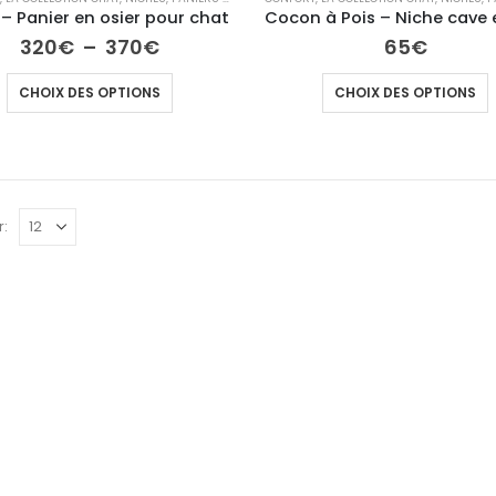
 – Panier en osier pour chat
320
€
–
370
€
65
€
CHOIX DES OPTIONS
CHOIX DES OPTIONS
r:
LE CLASSIQUE- Sac de transport en cuir pour chien
450
€
BORSA - Sac à main pour chien en cuir
514
€