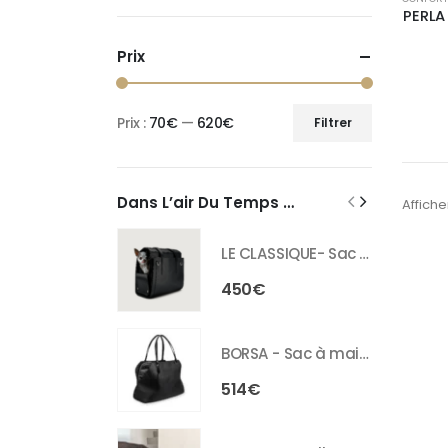
PERLA
Prix
Prix :
70€
—
620€
Filtrer
Dans L’air Du Temps …
Affiche
LE CLASSIQUE- Sac de transport en cuir pour chien
450
€
BORSA - Sac à main pour chien en cuir
514
€