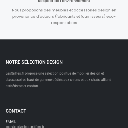
Respect de l'environnement
Nous proposons des meubles et accessoires design en
provenance d'acteurs (fabricants et fournisseurs) eco-
responsables
NOTRE SÉLECTION DESIGN
LesGriffes.fr propose une sélection pointue de mobilier design et
d’accessoires haut de gamme dédiés aux chiens et aux chats, alliant
esthétisme et confort.
CONTACT
EMAIL:
contact@lesgriffes.fr