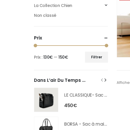
La Collection Chien
Non classé
Prix
Prix :
130€
—
150€
Filtrer
Dans L’air Du Temps …
Affiche
LE CLASSIQUE- Sac de transport en cuir pour chien
450
€
BORSA - Sac à main pour chien en cuir