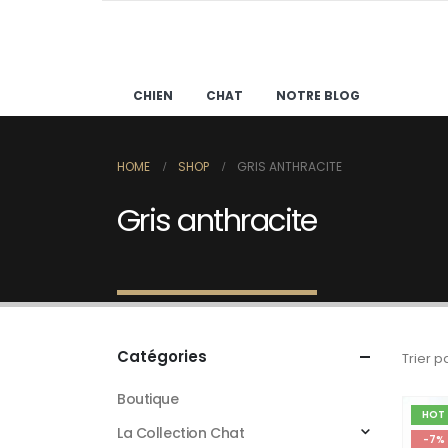
CHIEN
CHAT
NOTRE BLOG
HOME
SHOP
GRIS ANTHRACITE
Gris anthracite
Catégories
Trier pa
Boutique
HOT
La Collection Chat
-7%