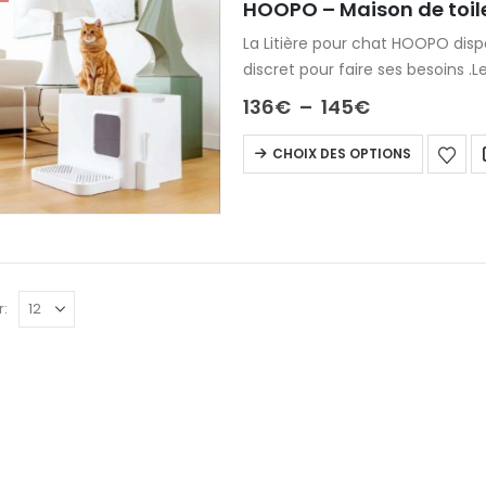
HOOPO – Maison de toilet
La Litière pour chat HOOPO dispo
discret pour faire ses besoins .L
nettoyage….
136
€
–
145
€
CHOIX DES OPTIONS
r:
LE CLASSIQUE- Sac de transport en cuir pour chien
450
€
BORSA - Sac à main pour chien en cuir