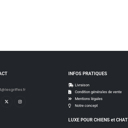
514
€
RICO - Gamelle surélevée pour chien et chat
169
€
239
€
–
ACT
INFOS PRATIQUES
Livraison
@lesgriffes.fr
Condition générales de vente
Mentions légales
Notre concept
LUXE POUR CHIENS et CHA