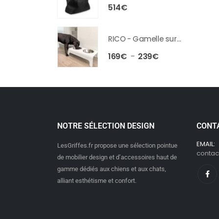
514
€
RICO - Gamelle surélevée pour chien et chat
169
€
239
€
–
NOTRE SÉLECTION DESIGN
CONT
EMAIL:
LesGriffes.fr propose une sélection pointue
contact
de mobilier design et d’accessoires haut de
gamme dédiés aux chiens et aux chats,
alliant esthétisme et confort.