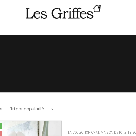
r :
LA COLLECTION CHAT
,
MAISON DE TOILETTE
,
SO