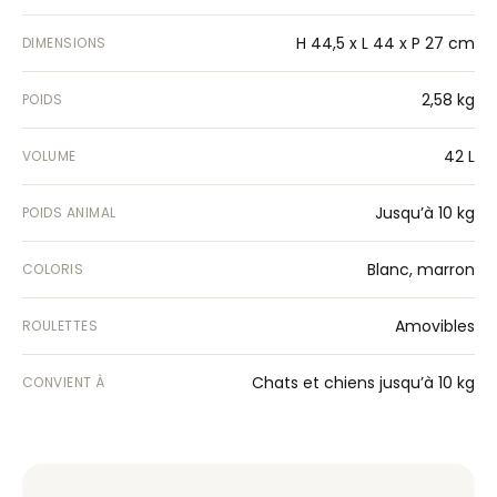
H 44,5 x L 44 x P 27 cm
DIMENSIONS
2,58 kg
POIDS
42 L
VOLUME
Jusqu’à 10 kg
POIDS ANIMAL
Blanc, marron
COLORIS
Amovibles
ROULETTES
Chats et chiens jusqu’à 10 kg
CONVIENT À