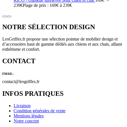
RICO - Gamelle surélevée pour chien et chat
169
€
–
239
€
Plage de prix : 169€ à 239€
NOTRE SÉLECTION DESIGN
LesGriffes.fr propose une sélection pointue de mobilier design et
d’accessoires haut de gamme dédiés aux chiens et aux chats, alliant
esthétisme et confort.
CONTACT
EMAIL:
contact@lesgriffes.fr
INFOS PRATIQUES
Livraison
Condition générales de vente
Mentions légales
Notre concept