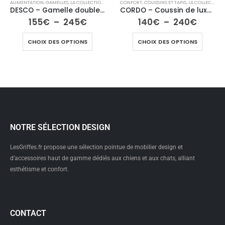
T
,
VOYAGE & TRANSPORT
ALIMENTATION
,
GAMELLES
,
LA COLLECTION CHIEN
CONFORT
,
COUSSINS ET TAPIS
,
LA COLLECTION CHIEN
DESCO – Gamelle double surélevée pour chien
CORDO – Coussin de luxe pour chien
155
€
–
245
€
140
€
–
240
€
CHOIX DES OPTIONS
CHOIX DES OPTIONS
NOTRE SÉLECTION DESIGN
LesGriffes.fr propose une sélection pointue de mobilier design et
d’accessoires haut de gamme dédiés aux chiens et aux chats, alliant
esthétisme et confort.
CONTACT