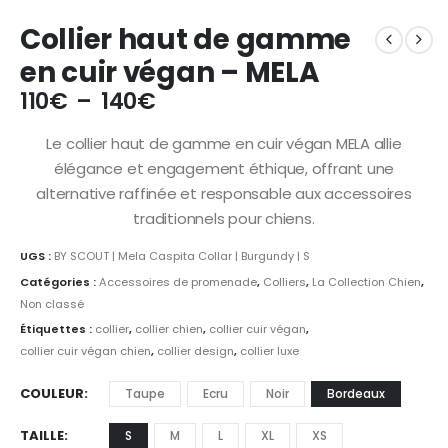
Collier haut de gamme
en cuir végan – MELA
110
€
–
140
€
Le collier haut de gamme en cuir végan MELA allie
élégance et engagement éthique, offrant une
alternative raffinée et responsable aux accessoires
traditionnels pour chiens.
UGS :
BY SCOUT | Mela Caspita Collar | Burgundy | S
Catégories :
Accessoires de promenade
,
Colliers
,
La Collection Chien
,
Non classé
Étiquettes :
collier
,
collier chien
,
collier cuir végan
,
collier cuir végan chien
,
collier design
,
collier luxe
COULEUR
Taupe
Ecru
Noir
Bordeaux
TAILLE
S
M
L
XL
XS