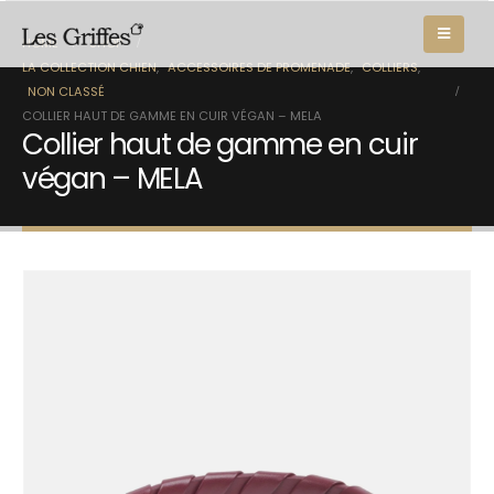
HOME
SHOP
LA COLLECTION CHIEN
,
ACCESSOIRES DE PROMENADE
,
COLLIERS
,
NON CLASSÉ
COLLIER HAUT DE GAMME EN CUIR VÉGAN – MELA
Collier haut de gamme en cuir
végan – MELA